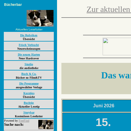
Bücherbar
Zur aktuellen
Aktuelles Lesefutter
Die Rubriken
Übersicht
Frisch Verbucht
Neuerscheinungen
Die neuen Harten
Neue Hardcover
Studio
die audiotheke
Das war
Buch & Co.
Bücher zu Film&TV
Die Programme
ausgewählter Verlage
Kurztips
Übersicht
Buchtip
Juni 2026
Aktueller Lesetip
Storybar
Kostenloses Lesefutter
15.
Powered by
FreeFind
Suche nach: