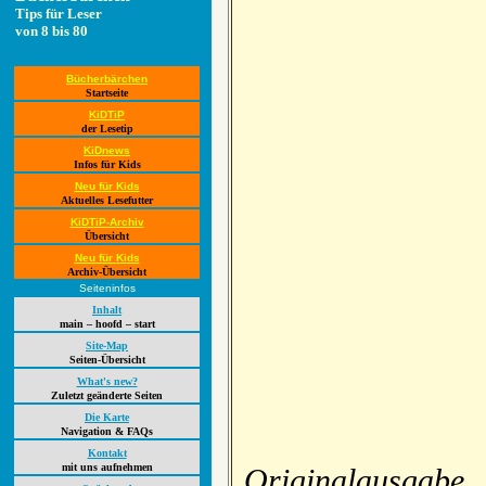
Tips für Leser
von 8 bis 80
Bücherbärchen
Startseite
KiDTiP
der Lesetip
KiDnews
Infos für Kids
Neu für Kids
Aktuelles Lesefutter
KiDTiP-Archiv
Übersicht
Neu für Kids
Archiv-Übersicht
Seiteninfos
Inhalt
main – hoofd – start
Site-Map
Seiten-Übersicht
What's new?
Zuletzt geänderte Seiten
Die Karte
Navigation & FAQs
Kontakt
mit uns aufnehmen
Originalausgabe