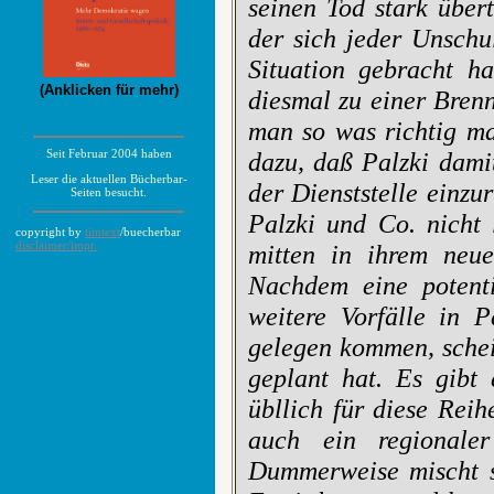
seinen Tod stark über
der sich jeder Unschul
Situation gebracht h
(Anklicken für mehr)
diesmal zu einer Bren
man so was richtig ma
Seit Februar 2004 haben
dazu, daß Palzki dami
Leser die aktuellen Bücherbar-
der Dienststelle einzu
Seiten besucht.
Palzki und Co. nicht 
copyright by
timtext
/buecherbar
disclaimer/impr.
mitten in ihrem neue
Nachdem eine potenti
weitere Vorfälle in P
gelegen kommen, schein
geplant hat. Es gibt
übllich für diese Reih
auch ein regionaler
Dummerweise mischt si