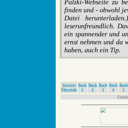
Palzki-Webseite zu b
finden und - obwohl je
Datei herunterlade
leserunfreundlich. Da
ein spannender und unt
ernst nehmen und da w
haben, auch ein Tip.
Vorwort
Buch
Buch
Buch
Buch
Buch
Übersicht
1
2
3
4
5
Frisch