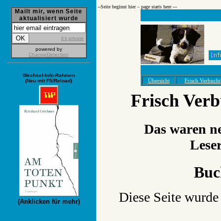
--­Seite beginnt hier – page starts here ---
Mailt mir, wenn Seite
aktualisiert wurde
it's private
powered by
ChangeDetection
Wechsel-Info-Rahmen
Übersicht
Frisch Verbucht
(Neu mit F5/Reload)
Frisch Ver
Das waren ne
Lese
Buc
Diese Seite wurde 
(Anklicken für mehr)