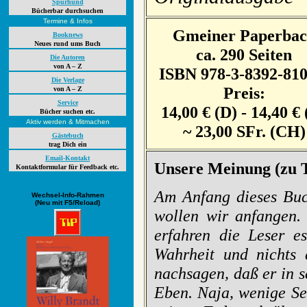
Spürhund
Bücherbar durchsuchen
Termine & Infos
Gmeiner Paperba
Booknews
Neues rund ums Buch
ca. 290 Seiten
Die Autoren
von A – Z
ISBN 978-3-8392-810
Die Verlage
Preis:
von A – Z
Service
14,00 € (D) - 14,40 € 
Bücher suchen etc.
Aktiv werden & Mitmachen
~ 23,00 SFr. (CH)
Gästebuch
trag Dich ein
Email-Kontakt
Unsere Meinung (zu T
Kontaktformular für Feedback etc.
Am Anfang dieses Buch
Wechsel-Info-Rahmen
(Neu mit F5/Reload)
wollen wir anfangen. 
erfahren die Leser e
Wahrheit und nichts 
nachsagen, daß er in 
Eben. Naja, wenige Sei