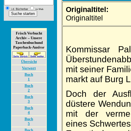
Originaltitel:
i.d. Bücherbar
im Web
Originaltitel
Frisch Verbucht
Archiv – Unsere
Taschenbuch­und
Kommissar Pal
Paperback-Aus
lese
Über­stunden­ab­
Übersicht
mit seiner Familie
Vorwort
Buch
markt auf Burg L
1
Buch
2
Doch der Aus­f
Buch
düstere Wen­dun
3
Buch
mit der ver­mein
4
Buch
eines Schwertes 
5
Buch