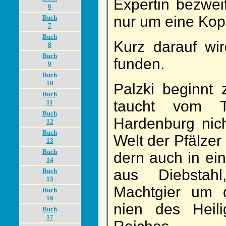
Ex­pertin be­zwei
6
nur um eine Kopi
Buch
7
Buch
Kurz da­rauf wir
8
Buch
funden.
9
Buch
10
Palzki be­ginnt 
Buch
taucht vom Tr
11
Buch
Harden­burg nich
12
Buch
Welt der Pfälzer
13
Buch
dern auch in ein r
14
aus Dieb­stah
Buch
15
Macht­gier um di
Buch
16
nien des Heili
Buch
17