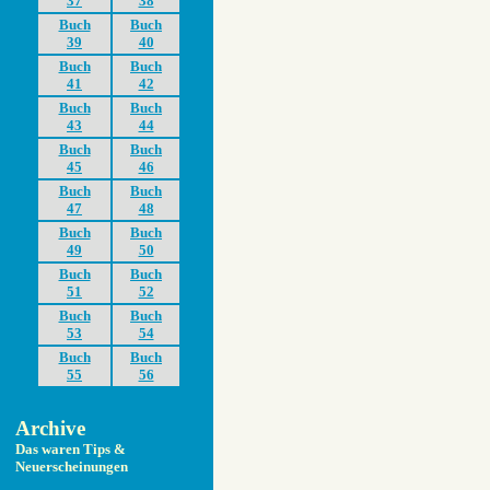
37
38
Buch
Buch
39
40
Buch
Buch
41
42
Buch
Buch
43
44
Buch
Buch
45
46
Buch
Buch
47
48
Buch
Buch
49
50
Buch
Buch
51
52
Buch
Buch
53
54
Buch
Buch
55
56
Archive
Das waren Tips &
Neuerscheinungen