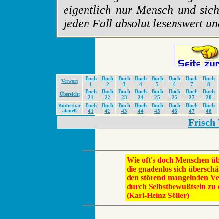
eigentlich nur Mensch und sich 
jeden Fall absolut lesenswert un
Buch
Buch
Buch
Buch
Buch
Buch
Buch
Buch
Vorwort
1
2
3
4
5
6
7
8
Buch
Buch
Buch
Buch
Buch
Buch
Buch
Buch
Übersicht
21
22
23
24
25
26
27
28
Buch
Buch
Buch
Buch
Buch
Buch
Buch
Buch
Bücherbar
aktuell
41
42
43
44
45
46
47
48
Frisch
Wie oft's doch Menschen ü
die gnadenlos sich überschä
den störend mangelnden Ve
durch Selbstbewußtsein zu e
(Karl-Heinz Söller)