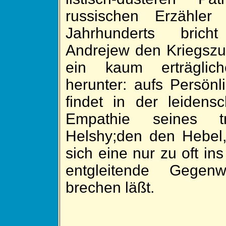
russischen Er­zähler
Jahr­hun­derts brich
Andrejew den Kriegs­zu
ein kaum er­träg­li
herunter: aufs Per­sön­
findet in der leiden­sch
Em­pa­thie seines tr
Helshy;den den Hebel
sich eine nur zu oft ins
ent­glei­tende Gegen­
brechen läßt.