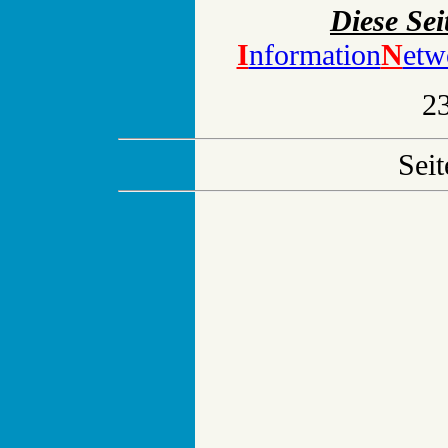
Diese Sei
I
nformation
N
etw
2
Seit