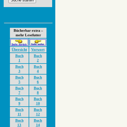
Bücherbar extra –
mehr Lesefutter
Übersicht
Vorwort
Buch
Buch
1
2
Buch
Buch
3
4
Buch
Buch
5
6
Buch
Buch
7
8
Buch
Buch
9
10
Buch
Buch
11
12
Buch
Buch
13
14