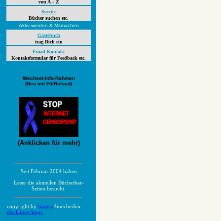
von A – Z
Service
Bücher suchen etc.
Aktiv werden & Mitmachen
Gästebuch
trag Dich ein
Email-Kontakt
Kontaktformular für Feedback etc.
Wechsel-Info-Rahmen
(Neu mit F5/Reload)
(Anklicken für mehr)
Seit Februar 2004 haben
Leser die aktuellen Bücherbar-
Seiten besucht.
copyright by
timtext
/buecherbar
disclaimer/impr.