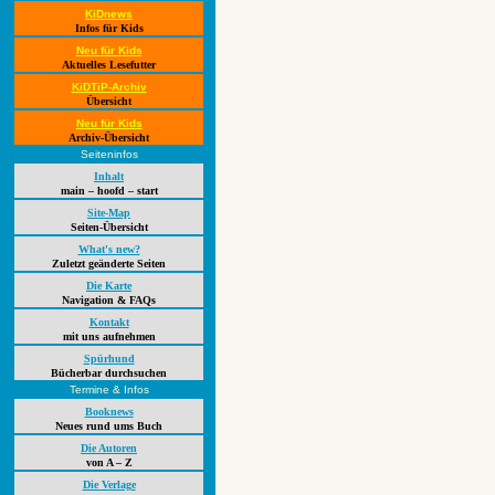
KiDnews
Infos für Kids
Neu für Kids
Aktuelles Lesefutter
KiDTiP-Archiv
Übersicht
Neu für Kids
Archiv-Übersicht
Seiteninfos
Inhalt
main – hoofd – start
Site-Map
Seiten-Übersicht
What's new?
Zuletzt geänderte Seiten
Die Karte
Navigation & FAQs
Kontakt
mit uns aufnehmen
Spürhund
Bücherbar durchsuchen
Termine & Infos
Booknews
Neues rund ums Buch
Die Autoren
von A – Z
Die Verlage