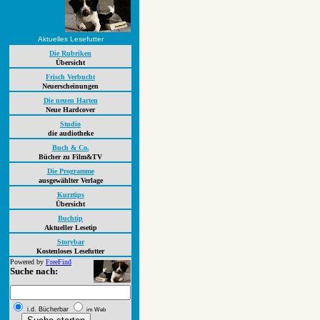
Aktuelles Lesefutter
Die Rubriken
Übersicht
Frisch Verbucht
Neuerscheinungen
Die neuen Harten
Neue Hardcover
Studio
die audiotheke
Buch & Co.
Bücher zu Film&TV
Die Programme
ausgewählter Verlage
Kurztips
Übersicht
Buchtip
Aktueller Lesetip
Storybar
Kostenloses Lesefutter
Powered by
FreeFind
Suche nach:
i.d. Bücherbar
im Web