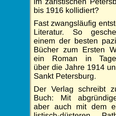
im zaristischen Peters
bis 1916 kolli­diert?
Fast zwangs­läufig ent­s
Literatur. So ge­sch
einem der besten pazi­
Bücher zum Ersten Wel
ein Ro­man in Tage­b
über die Jahre 1914 un
Sankt Pe­ters­burg.
Der Ver­lag schreibt 
Buch: Mit ab­grün­dige
aber auch mit dem ex
listisch-düsteren Pa