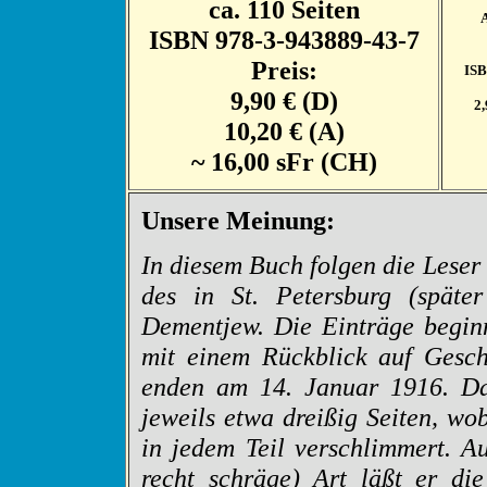
ca. 110 Seiten
A
ISBN 978-3-943889-43-7
Preis:
ISB
9,90 € (D)
2,
10,20 € (A)
~ 16,00 sFr (CH)
Unsere Meinung:
In diesem Buch folgen die Lese
des in St. Petersburg (später
Dementjew. Die Einträge begin
mit einem Rückblick auf Gesch
enden am 14. Januar 1916. Das
jeweils etwa dreißig Seiten, wo
in jedem Teil verschlimmert. A
recht schräge) Art läßt er di